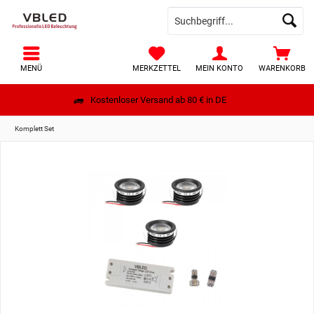
MENÜ
MERKZETTEL
MEIN KONTO
WARENKORB
Kostenloser Versand ab 80 € in DE
Komplett Set