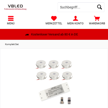
MENÜ
MERKZETTEL
MEIN KONTO
WARENKORB
Kostenloser Versand ab 80 € in DE
Komplett Set