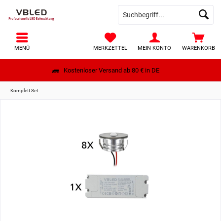
MENÜ
MERKZETTEL
MEIN KONTO
WARENKORB
Kostenloser Versand ab 80 € in DE
Komplett Set