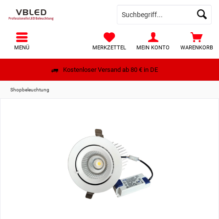
MENÜ
MERKZETTEL
MEIN KONTO
WARENKORB
Kostenloser Versand ab 80 € in DE
Shopbeleuchtung