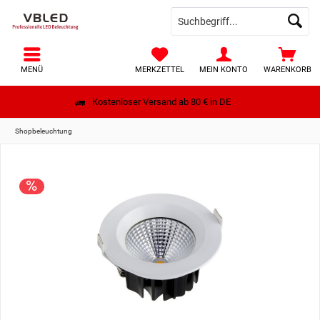
MENÜ
MERKZETTEL
MEIN KONTO
WARENKORB
Kostenloser Versand ab 80 € in DE
Shopbeleuchtung