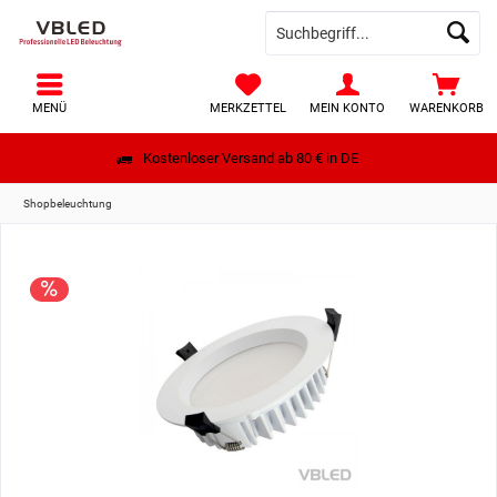
MENÜ
MERKZETTEL
MEIN KONTO
WARENKORB
Kostenloser Versand ab 80 € in DE
Shopbeleuchtung