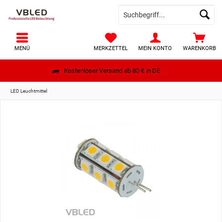
MENÜ
MERKZETTEL
MEIN KONTO
WARENKORB
Kostenloser Versand ab 80 € in DE
LED Leuchtmittel