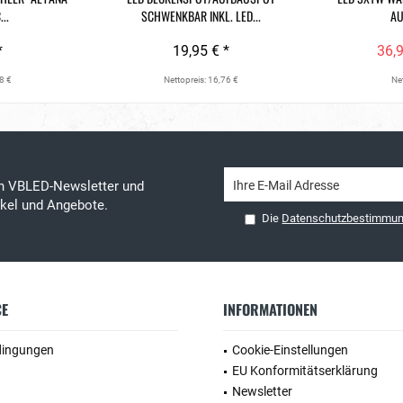
..
SCHWENKBAR INKL. LED...
UF
*
19,95 € *
36,9
8 €
Nettopreis: 16,76 €
Net
en VBLED-Newsletter und
tikel und Angebote.
Die
Datenschutzbestimmu
CE
INFORMATIONEN
dingungen
Cookie-Einstellungen
EU Konformitätserklärung
Newsletter