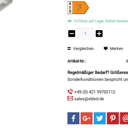
A
F
G
15 Stück auf Lager. Sofort versand
Vergleichen
Merken
Artikel-Nr.:
Regelmäßiger Bedarf? Größeres
Sonderkonditionen bespricht u
+49 (0) 421 59702112
sales@vbled.de