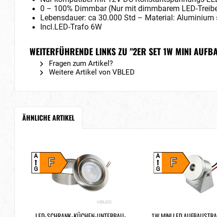
0 – 100% Dimmbar (Nur mit dimmbarem LED-Treibe
Lebensdauer: ca 30.000 Std – Material: Aluminium 
Incl.LED-Trafo 6W
WEITERFÜHRENDE LINKS ZU "2ER SET 1W MINI AUF
Fragen zum Artikel?
Weitere Artikel von VBLED
ÄHNLICHE ARTIKEL
A
A
F
F
G
G
LED-SCHRANK-KÜCHEN-UNTERBAU-
1W MINI LED AUFBAUSTRA