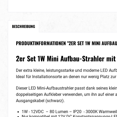
BESCHREIBUNG
PRODUKTINFORMATIONEN "2ER SET 1W MINI AUFBA
2er Set 1W Mini Aufbau-Strahler mit
Der extra kleine, leistungsstarke und moderne LED Au
Ideal für Installationsorte an denen nur wenig Platz z
Dieser LED Mini-Aufbaustrahler passt dank seines klei
doppelseitigen Aufkleber verwenden, um ihn auf einer a
Ausgangskabel (schwarz).
1W - 12VDC – 80 Lumen – IP20 - 3000K Warmweiß 
Nur kompatibel mit 12V DC Konstantspannungs-LED