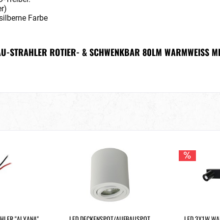
r)
silberne Farbe
BAU-STRAHLER ROTIER- & SCHWENKBAR 80LM WARMWEISS MIT
HLER "ALYANA"
LED DECKENSPOT/AUFBAUSPOT
LED 3X1W WA