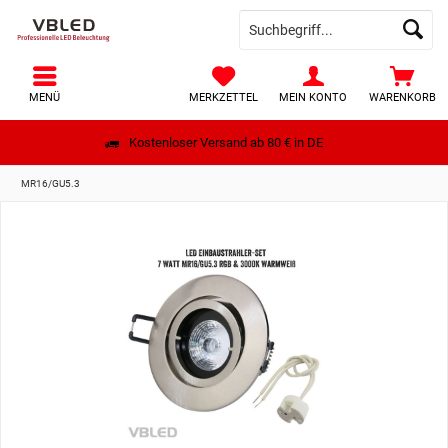
MENÜ
MERKZETTEL
MEIN KONTO
WARENKORB
Kostenloser Versand ab 80 € in DE
MR16/GU5.3