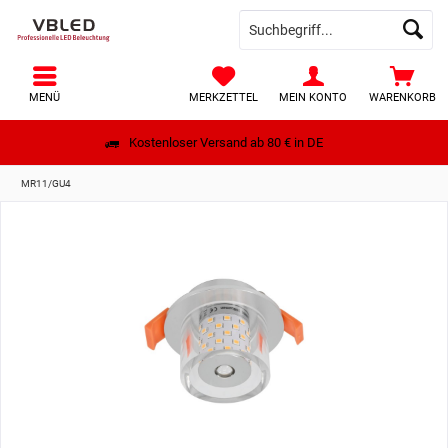
MENÜ
MERKZETTEL
MEIN KONTO
WARENKORB
Kostenloser Versand ab 80 € in DE
MR11/GU4