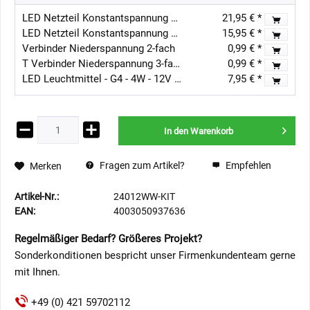
LED Netzteil Konstantspannung / 12V DC / 30W IP44
21,95 € *
LED Netzteil Konstantspannung / 12V DC / 15W Ultra Slim Flach IP44
15,95 € *
Verbinder Niederspannung 2-fach
0,99 € *
T Verbinder Niederspannung 3-fach
0,99 € *
LED Leuchtmittel - G4 - 4W - 12V AC/DC 300Lumen
7,95 € *
In den
Warenkorb
Fragen zum Artikel?
Empfehlen
Merken
Artikel-Nr.:
24012WW-KIT
EAN:
4003050937636
Regelmäßiger Bedarf? Größeres Projekt?
Sonderkonditionen bespricht unser Firmenkundenteam gerne
mit Ihnen.
+49 (0) 421 59702112