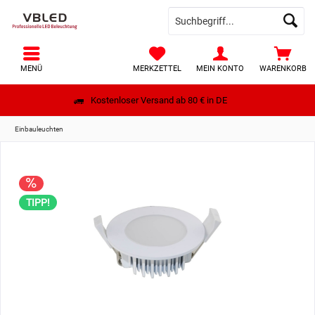
MENÜ
MERKZETTEL
MEIN KONTO
WARENKORB
Kostenloser Versand ab 80 € in DE
Einbauleuchten
TIPP!