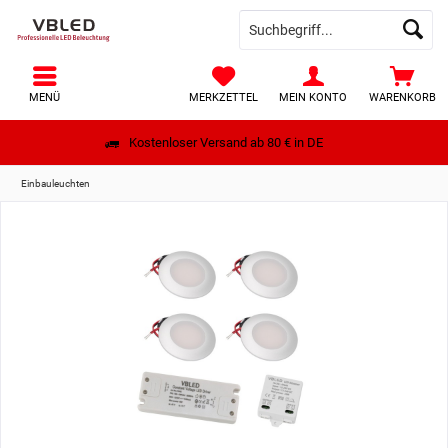
MENÜ
MERKZETTEL
MEIN KONTO
WARENKORB
Kostenloser Versand ab 80 € in DE
Einbauleuchten