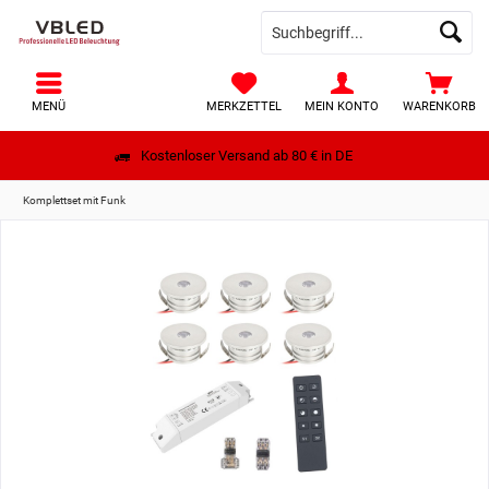
MENÜ
MERKZETTEL
MEIN KONTO
WARENKORB
Kostenloser Versand ab 80 € in DE
Komplettset mit Funk