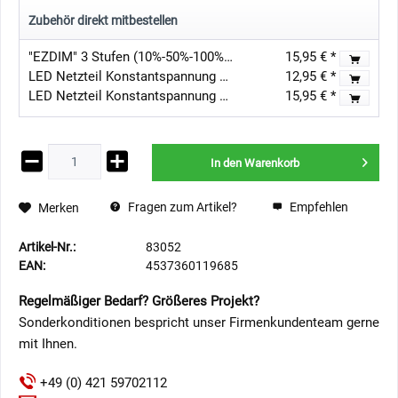
Zubehör direkt mitbestellen
"EZDIM" 3 Stufen (10%-50%-100%) LED Dimmer 12V-24V DC 3A Max für dimmbare LED-Leuchte
15,95 € *
LED Netzteil Konstantspannung / 12V DC / 6W nicht dimmbar
12,95 € *
LED Netzteil Konstantspannung / 12V DC / 15W Ultra Slim Flach IP44
15,95 € *
In den
Warenkorb
Fragen zum Artikel?
Empfehlen
Merken
Artikel-Nr.:
83052
EAN:
4537360119685
Regelmäßiger Bedarf? Größeres Projekt?
Sonderkonditionen bespricht unser Firmenkundenteam gerne
mit Ihnen.
+49 (0) 421 59702112