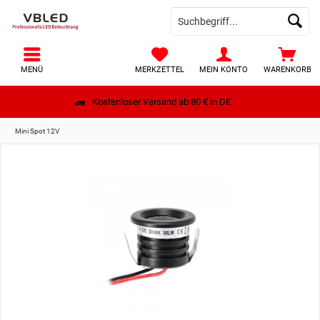
MENÜ
MERKZETTEL
MEIN KONTO
WARENKORB
Kostenloser Versand ab 80 € in DE
Mini Spot 12V