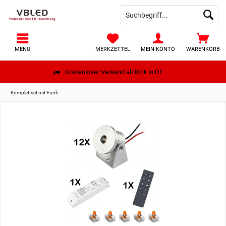
MENÜ
MERKZETTEL
MEIN KONTO
WARENKORB
Kostenloser Versand ab 80 € in DE
Komplettset mit Funk