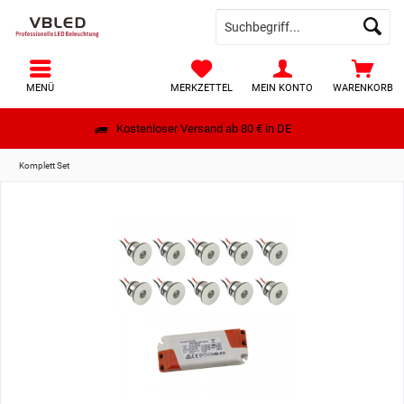
MENÜ
MERKZETTEL
MEIN KONTO
WARENKORB
Kostenloser Versand ab 80 € in DE
Komplett Set