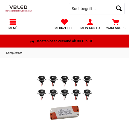
MENÜ
MERKZETTEL
MEIN KONTO
WARENKORB
Kostenloser Versand ab 80 € in DE
Komplett Set