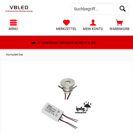
MENÜ
MERKZETTEL
MEIN KONTO
WARENKORB
Kostenloser Versand ab 80 € in DE
Komplett Set