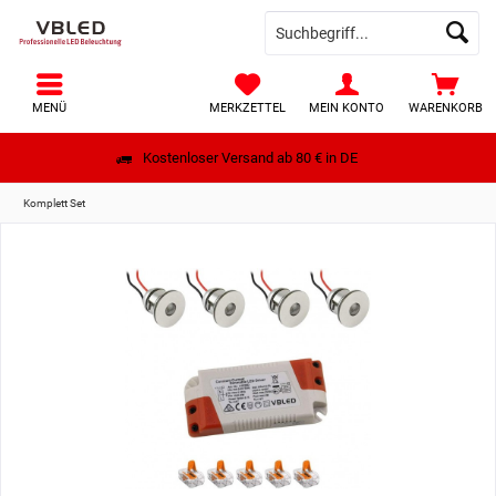
MENÜ
MERKZETTEL
MEIN KONTO
WARENKORB
Kostenloser Versand ab 80 € in DE
Komplett Set