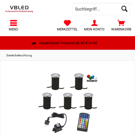
MENÜ
MERKZETTEL
MEIN KONTO
WARENKORB
Kostenloser Versand ab 80 € in DE
Gartenbeleuchtung