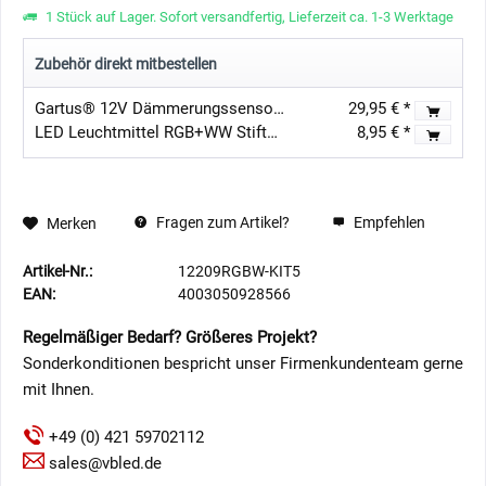
1 Stück auf Lager. Sofort versandfertig, Lieferzeit ca. 1-3 Werktage
Zubehör direkt mitbestellen
Gartus® 12V Dämmerungssensor IP65
29,95 € *
LED Leuchtmittel RGB+WW Stiftsockellampe - G4 - 0,8W 12V AC DC
8,95 € *
Fragen zum Artikel?
Empfehlen
Merken
Artikel-Nr.:
12209RGBW-KIT5
EAN:
4003050928566
Regelmäßiger Bedarf? Größeres Projekt?
Sonderkonditionen bespricht unser Firmenkundenteam gerne
mit Ihnen.
+49 (0) 421 59702112
sales@vbled.de