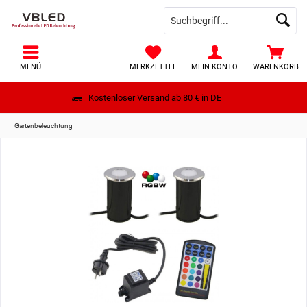
MENÜ
MERKZETTEL
MEIN KONTO
WARENKORB
Kostenloser Versand ab 80 € in DE
Gartenbeleuchtung