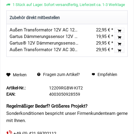
1 Stück auf Lager. Sofort versandfertig, Lieferzeit ca. 1-3 Werktage
Zubehör direkt mitbestellen
Außen Transformator 12V AC 12W IP67
22,95 € *
Gartus Dämmerungssensor 12V AC/DC / Tag-Nacht-Schalter
19,95 € *
Gartus® 12V Dämmerungssensor IP65
29,95 € *
Außen Transformator 12V AC 30W IP67
29,95 € *
Fragen zum Artikel?
Empfehlen
Merken
Artikel-Nr.:
12209RGBW-KIT2
EAN:
4003050928559
Regelmäßiger Bedarf? Größeres Projekt?
Sonderkonditionen bespricht unser Firmenkundenteam gerne
mit Ihnen.
+49 (0) 421 59702112