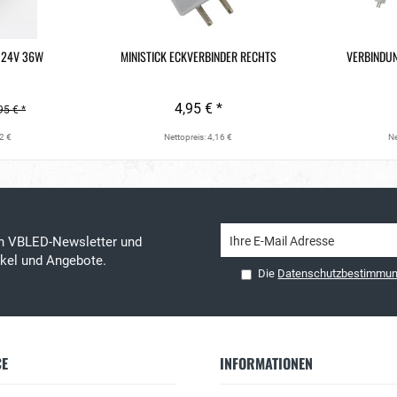
L 24V 36W
MINISTICK ECKVERBINDER RECHTS
VERBINDUN
4,95 € *
95 € *
2 €
Nettopreis: 4,16 €
Ne
en VBLED-Newsletter und
tikel und Angebote.
Die
Datenschutzbestimmu
CE
INFORMATIONEN