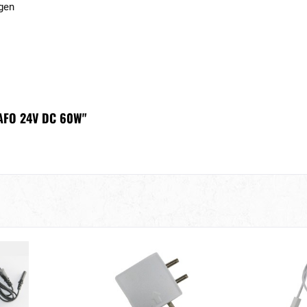
gen
AFO 24V DC 60W"